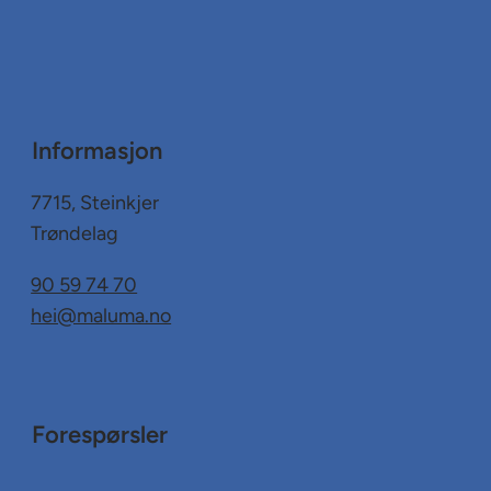
Informasjon
7715, Steinkjer
Trøndelag
90 59 74 70
hei@maluma.no
Forespørsler