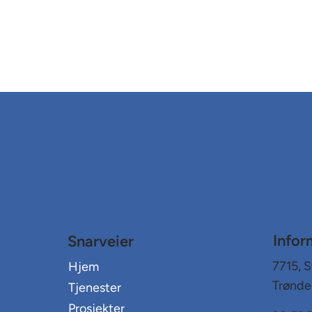
Infor
Snarveier
7715, S
Hjem
Trønde
Tjenester
Prosjekter