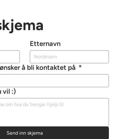
skjema
Etternavn
ønsker å bli kontaktet på
*
vil :)
Send inn skjema