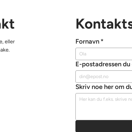
akt
Kontakt
Fornavn
*
, eller
bake.
E-postadressen du 
Skriv noe her om du 