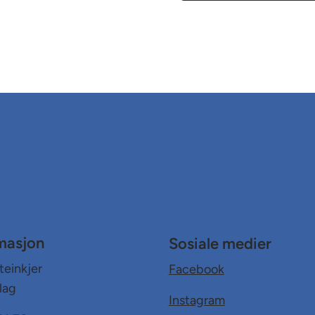
masjon
Sosiale medier
teinkjer
Facebook
lag
Instagram