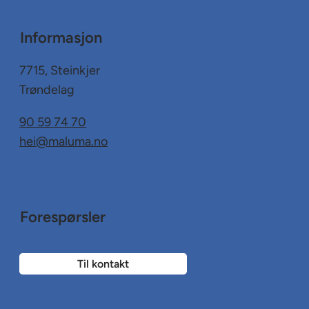
Informasjon
7715, Steinkjer
Trøndelag
90 59 74 70
hei@maluma.no
Forespørsler
Til kontakt